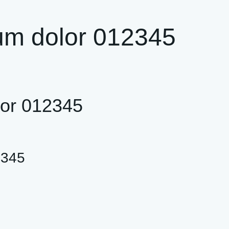
um dolor 012345
or 012345
2345